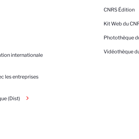
CNRS Édition
Kit Web du CN
Photothèque 
Vidéothèque d
tion internationale
ec les entreprises
que (Dist)
vacy settings, ensuring compliance with regulations. Custo