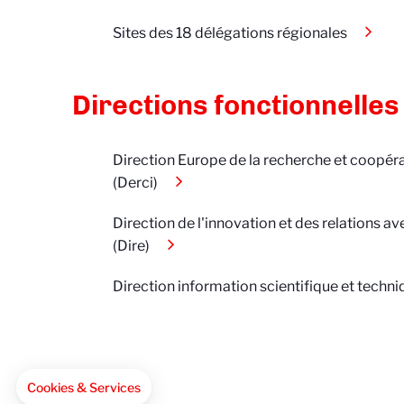
Sites des 18 délégations régionales
Directions fonctionnelles
Direction Europe de la recherche et coopéra
(Derci)
Direction de l'innovation et des relations av
(Dire)
Direction information scientifique et techni
Axeptio consent
Consent Management Platform: Personalize Your Options
Our platform empowers you to tailor and manage your pri
Cookies & Services