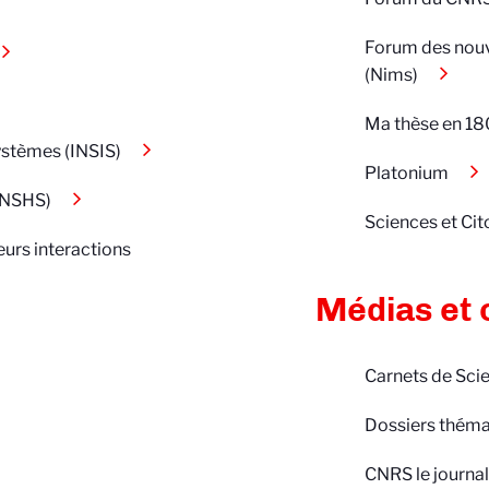
Forum des nouve
(Nims)
Ma thèse en 1
systèmes (INSIS)
Platonium
(INSHS)
Sciences et Ci
leurs interactions
Médias et o
Carnets de Sci
Dossiers théma
CNRS le journal