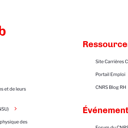
b
Ressource
Site Carrières
Portail Emploi
CNRS Blog RH
s et de leurs
Événemen
INSU)
e physique des
Forum du CNRS. 