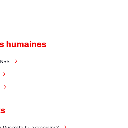
s humaines
 CNRS
ts
Que reste-t-il à découvrir ?