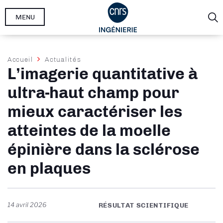
Aller
MENU
au
contenu
principal
Fil
Accueil
Actualités
L’imagerie quantitative à
d'Ariane
ultra-haut champ pour
mieux caractériser les
atteintes de la moelle
épinière dans la sclérose
en plaques
14 avril 2026
RÉSULTAT SCIENTIFIQUE