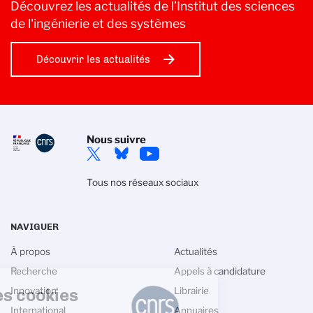
Découvrez les actualités de l’Institut des sciences
de l'ingénierie et des systèmes
Découvrir les actualités
Nous suivre
Tous nos réseaux sociaux
NAVIGUER
À propos
Actualités
Recherche
Appels à candidature
Gestion des cookies
Innovation
Librairie
International
Annuaires