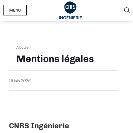
Aller
MENU
au
contenu
principal
Fil
Accueil
d'Ariane
Mentions légales
16 juin 2026
CNRS Ingénierie