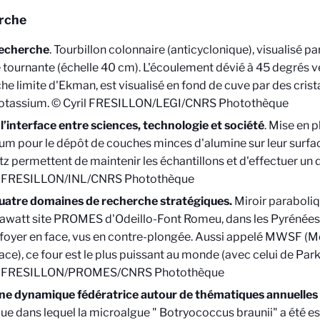
rche
echerche
. Tourbillon colonnaire (anticyclonique), visualisé p
 tournante (échelle 40 cm). L'écoulement dévié à 45 degrés ver
he limite d'Ekman, est visualisé en fond de cuve par des cri
otassium. © Cyril FRESILLON/LEGI/CNRS Photothèque
 l’interface entre sciences, technologie et société
. Mise en 
cium pour le dépôt de couches minces d'alumine sur leur surfac
tz permettent de maintenir les échantillons et d'effectuer un
l FRESILLON/INL/CNRS Photothèque
uatre domaines de recherche stratégiques.
Miroir paraboliqu
watt site PROMES d'Odeillo-Font Romeu, dans les Pyrénées-
 foyer en face, vus en contre-plongée. Aussi appelé MWSF (
ace), ce four est le plus puissant au monde (avec celui de Par
il FRESILLON/PROMES/CNRS Photothèque
ne dynamique fédératrice autour de thématiques annuelles p
que dans lequel la microalgue " Botryococcus braunii" a été es