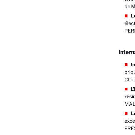
de M
L
élec
PER
Intern
I
briq
Chr
L
rési
MALI
L
exce
FRE