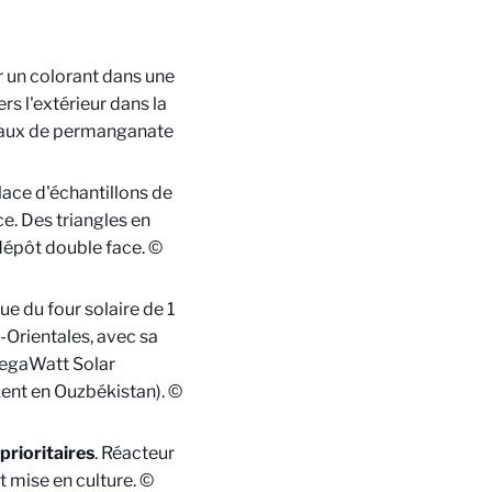
ar un colorant dans une
s l'extérieur dans la
staux de permanganate
place d'échantillons de
e. Des triangles en
 dépôt double face. ©
e du four solaire de 1
Orientales, avec sa
MegaWatt Solar
kent en Ouzbékistan). ©
rioritaires
. Réacteur
t mise en culture. ©