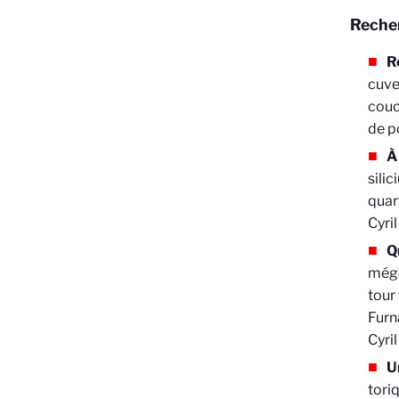
Reche
R
cuve
couc
de p
À
sili
quar
Cyri
Q
méga
tour
Furn
Cyr
U
tori