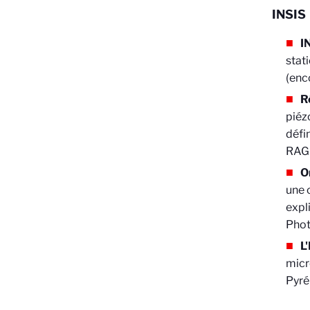
INSIS
I
stat
(enc
R
piéz
défi
RAG
O
une 
expl
Pho
L
micr
Pyré