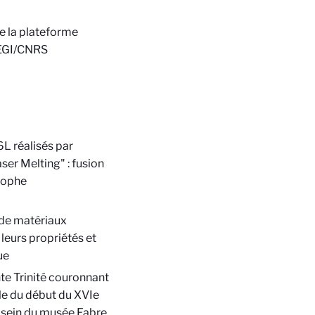
e la plateforme
LEGI/CNRS
6L réalisés par
ser Melting" : fusion
tophe
t de matériaux
leurs propriétés et
ue
te Trinité couronnant
le du début du XVIe
u sein du musée Fabre