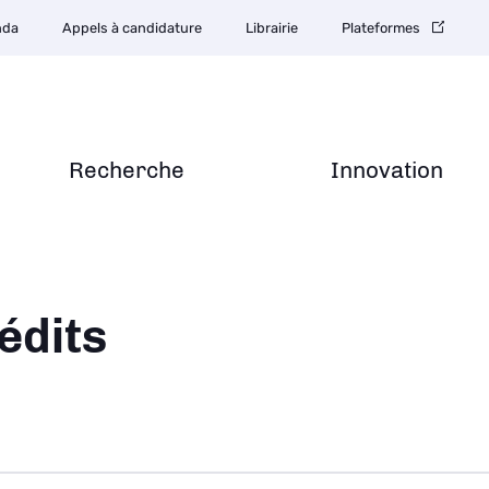
nda
Appels à candidature
Librairie
Plateformes
Recherche
Innovation
ane
édits