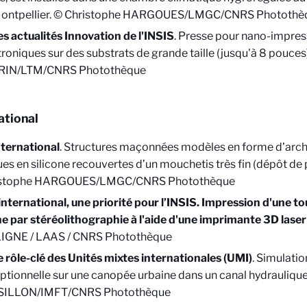
ontpellier. © Christophe HARGOUES/LMGC/CNRS Photothè
es actualités Innovation de l'INSIS
. Presse pour nano-impres
troniques sur des substrats de grande taille (jusqu'à 8 pouc
RIN/LTM/CNRS Photothèque
ational
nternational
. Structures maçonnées modèles en forme d’arc
ues en silicone recouvertes d’un mouchetis très fin (dépôt de
istophe HARGOUES/LMGC/CNRS Photothèque
’international, une priorité pour l’INSIS. Impression d'une to
ne par stéréolithographie à l'aide d'une imprimante 3D lase
GNE / LAAS / CNRS Photothèque
e rôle-clé des Unités mixtes internationales (UMI)
. Simulatio
ptionnelle sur une canopée urbaine dans un canal hydraulique.
SILLON/IMFT/CNRS Photothèque