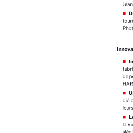
Jea
D
tour
Pho
Innova
I
fabr
de p
HAR
U
diél
leur
L
la V
sièc