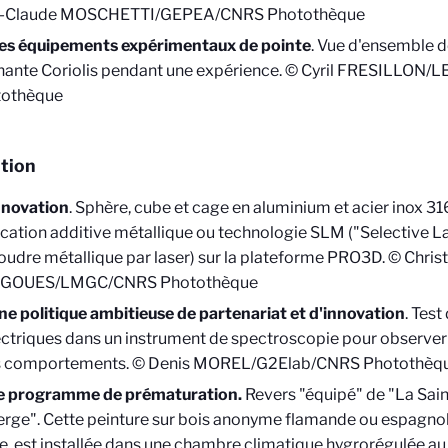
n-Claude MOSCHETTI/GEPEA/CNRS Photothèque
es équipements expérimentaux de pointe
. Vue d'ensemble d
nante Coriolis pendant une expérience. © Cyril FRESILLON/
tothèque
tion
nnovation
. Sphère, cube et cage en aluminium et acier inox 31
ication additive métallique ou technologie SLM ("Selective La
oudre métallique par laser) sur la plateforme PRO3D. © Chris
GOUES/LMGC/CNRS Photothèque
ne politique ambitieuse de partenariat et d'innovation
. Tes
ectriques dans un instrument de spectroscopie pour observer 
s comportements. © Denis MOREL/G2Elab/CNRS Photothèq
e programme de prématuration.
Revers "équipé" de "La Sain
ierge". Cette peinture sur bois anonyme flamande ou espagno
le, est installée dans une chambre climatique hygrorégulée a