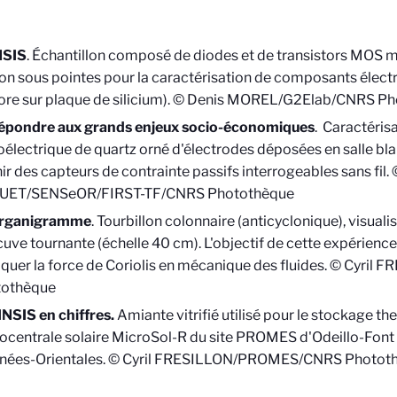
NSIS
.
Échantillon composé de diodes et de transistors MOS m
ion sous pointes pour la caractérisation de composants élect
ore sur plaque de silicium).
© Denis MOREL/G2Elab/CNRS Ph
épondre aux grands enjeux socio-économiques
.
Caractérisa
oélectrique de quartz orné d'électrodes déposées en salle bla
nir des capteurs de contrainte passifs interrogeables sans fil.
©
UET/SENSeOR/FIRST-TF/CNRS Photothèque
rganigramme
. Tourbillon colonnaire (anticyclonique), visual
cuve tournante (échelle 40 cm). L'objectif de cette expérienc
iquer la force de Coriolis en mécanique des fluides. © Cyri
tothèque
'INSIS en chiffres.
Amiante vitrifié utilisé pour le stockage th
ocentrale solaire MicroSol-R du site PROMES d'Odeillo-Font
nées-Orientales. © Cyril FRESILLON/PROMES/CNRS Photot