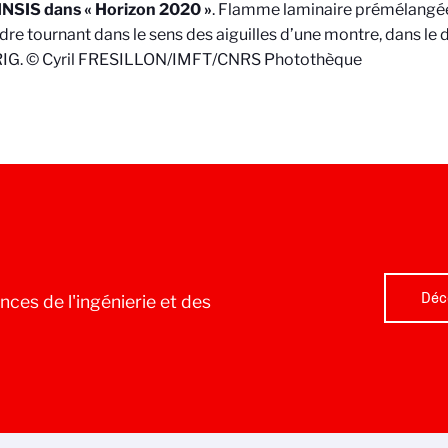
’INSIS dans « Horizon 2020 »
. Flamme laminaire prémélangée,
ndre tournant dans le sens des aiguilles d’une montre, dans le 
IG. © Cyril FRESILLON/IMFT/CNRS Photothèque
Déc
nces de l'ingénierie et des