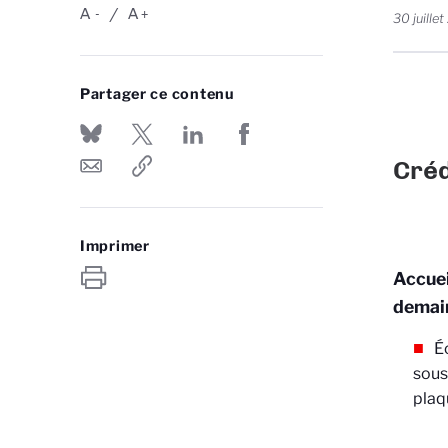
A
A
-
+
30 juille
Partager ce contenu
Créd
Imprimer
Accuei
demai
É
sous
plaq