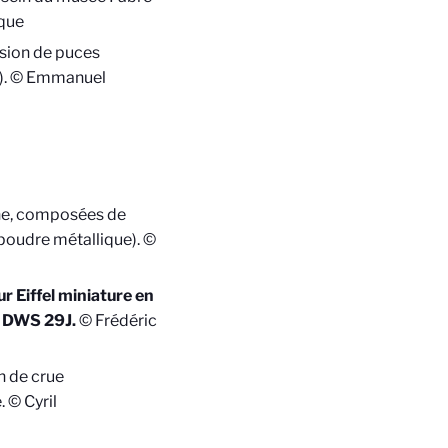
que
sion de puces
es). © Emmanuel
he, composées de
 poudre métallique). ©
ur Eiffel miniature en
r DWS 29J.
© Frédéric
n de crue
 © Cyril