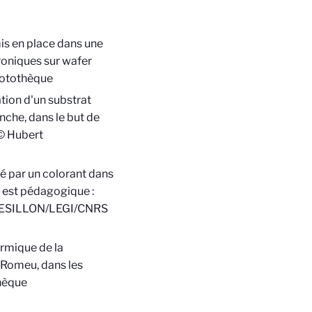
is en place dans une
roniques sur wafer
otothèque
tion d'un substrat
nche, dans le but de
 Hubert
isé par un colorant dans
e est pédagogique :
l FRESILLON/LEGI/CNRS
ermique de la
 Romeu, dans les
hèque