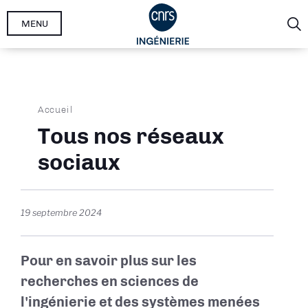
Aller
MENU
au
contenu
principal
Fil
Accueil
d'Ariane
Tous nos réseaux
sociaux
19 septembre 2024
Pour en savoir plus sur les
recherches en sciences de
l'ingénierie et des systèmes menées