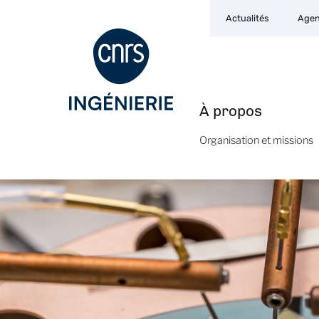
Navigation
Aller
Actualités
Age
secondaire
au
contenu
principal
À propos
Navigation
principale
Organisation et missions