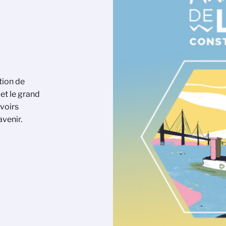
tion de
 et le grand
avoirs
avenir.