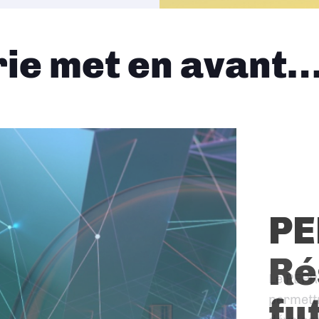
rie met en avant
PE
Le PEPR
permett