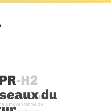
…
PR-H2
 Hydrogène (PEPR-H2)
ra à moyen terme de