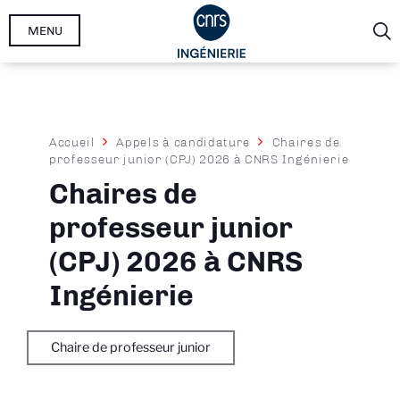
Aller
MENU
au
contenu
principal
Fil
Accueil
Appels à candidature
Chaires de
professeur junior (CPJ) 2026 à CNRS Ingénierie
d'Ariane
Chaires de
professeur junior
(CPJ) 2026 à CNRS
Ingénierie
Chaire de professeur junior