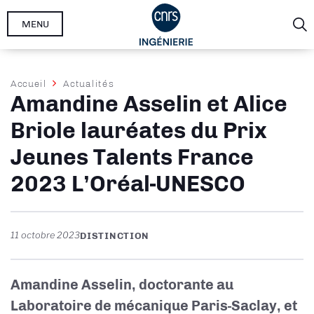
Aller
MENU
au
contenu
principal
Fil
Accueil
Actualités
Amandine Asselin et Alice
d'Ariane
Briole lauréates du Prix
Jeunes Talents France
2023 L’Oréal-UNESCO
11 octobre 2023
DISTINCTION
Amandine Asselin, doctorante au
Laboratoire de mécanique Paris-Saclay, et