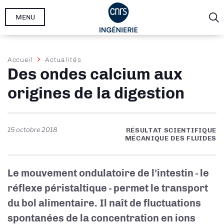
Aller
MENU
au
contenu
principal
Fil
Accueil
Actualités
Des ondes calcium aux
d'Ariane
origines de la digestion
15 octobre 2018
RÉSULTAT SCIENTIFIQUE
MÉCANIQUE DES FLUIDES
Le mouvement ondulatoire de l'intestin - le
réflexe péristaltique - permet le transport
du bol alimentaire. Il naît de fluctuations
spontanées de la concentration en ions