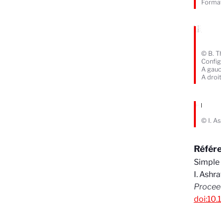
Format
© B. T
Config
A gauc
A droi
© I. A
Référe
Simple 
I. Ashra
Proceed
doi:10