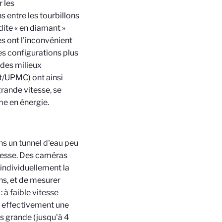
 les
 entre les tourbillons
ite « en diamant »
s ont l'inconvénient
res configurations plus
des milieux
t/UPMC) ont ainsi
grande vitesse, se
me en énergie.
ns un tunnel d'eau peu
itesse. Des caméras
 individuellement la
ns, et de mesurer
 à faible vitesse
t effectivement une
s grande (jusqu'à 4