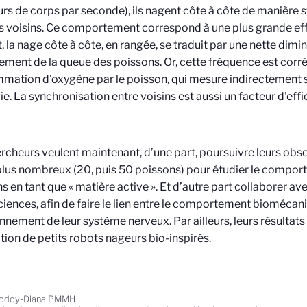
rs de corps par seconde), ils nagent côte à côte de manière 
 voisins. Ce comportement correspond à une plus grande eff
t, la nage côte à côte, en rangée, se traduit par une nette dimi
ement de la queue des poissons. Or, cette fréquence est corré
mation d'oxygène par le poisson, qui mesure indirectemen
ie. La synchronisation entre voisins est aussi un facteur d'effi
rcheurs veulent maintenant, d’une part, poursuivre leurs obs
lus nombreux (20, puis 50 poissons) pour étudier le compo
s en tant que « matière active ». Et d’autre part collaborer a
iences, afin de faire le lien entre le comportement biomécani
nnement de leur système nerveux. Par ailleurs, leurs résultats 
ion de petits robots nageurs bio-inspirés.
Godoy-Diana PMMH