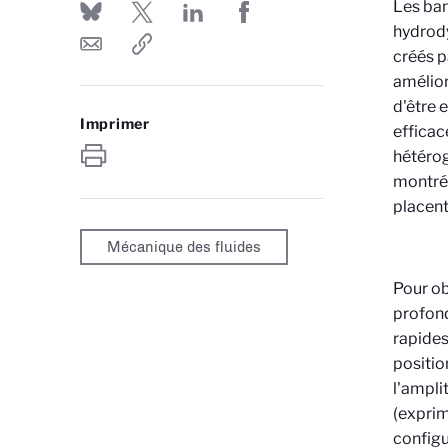
Les ban
hydrody
créés p
amélior
d'être 
Imprimer
efficac
hétérog
montré
placent
Mécanique des fluides
Pour ob
profond
rapides
positio
l'ampli
(exprim
configu