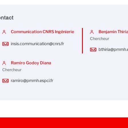
ntact
Communication CNRS Ingénierie
Benjamin Thiri
Chercheur
insis.communication@cnrs.fr
bthiria@pmmh.e
Ramiro Godoy Diana
Chercheur
ramiro@pmmh.espci.fr