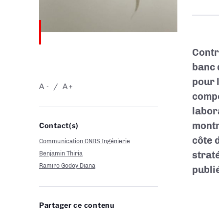
Contr
banc 
pour 
A
A
-
+
compo
labor
montr
Contact(s)
côte 
Communication CNRS Ingénierie
strat
Benjamin Thiria
Ramiro Godoy Diana
publi
Partager ce contenu