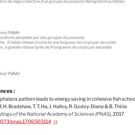
ion de nage collective d’un groupe de poissons Hemigrammus bleheri.
hiria PMMH
urations adoptées par des groupes de poissons
he : à faible vitesse (moins de une longueur de corps par seconde)
te : à grande vitesse (près de 4 longueurs de corps par seconde)
shraf PMMH
nces :
phalanx pattern leads to energy saving in cohesive fish schoo
f, H. Bradshaw, T. T. Ha, J. Halloy, R. Godoy-Diana & B. Thiria
ings of the National Academy of Sciences (PNAS),
2017
.1073/pnas.1706503114