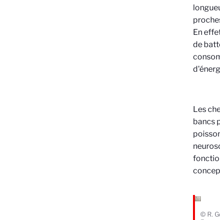
longueu
proches
En effe
de batt
consom
d'énerg
Les che
bancs p
poisson
neurosc
fonctio
concept
© R. 