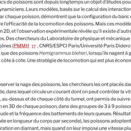
cs de poissons sont depuis longtemps un objet d'études pour
namiciens. Leurs modèles, basés sur le calcul des interactions
ar chaque poisson, démontrent que la configuration du banc d
e l'efficacité de la locomotion des poissons. Mais ces modèle
en 2D, et l'observation expérimentale révèle qu'il existe d'aut
es. Des chercheurs du Laboratoire de physique et mécanique 
ènes (
PMMH
, CNRS/ESPCI Paris/Université Paris Didero
 que des poissons
Hemigrammus bleheri
, lorsqu'ils nagent à 
 côte à côte. Une stratégie de locomotion qui est plus écono
server la nage des poissons, les chercheurs les ont placés da
e, dans lequel circule un courant dont on peut contrôler la v
, au-dessus et de chaque côté du tunnel, ont permis de suivre
n en 3D de chaque poisson, dans des groupes de 3 à 9 poisso
tude et la fréquence des battements de leurs queues. Résultat :
ée en longueur du corps par seconde), les poissons adopten
ration en diamant, mais quand on leur impose une vitesse plu