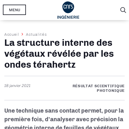
Aller
MENU
au
contenu
principal
Fil
Accueil
Actualités
La structure interne des
d'Ariane
végétaux révélée par les
ondes térahertz
18 janvier 2021
RÉSULTAT SCIENTIFIQUE
PHOTONIQUE
Une technique sans contact permet, pour la
première fois, d’analyser avec précision la
géométrie interne de feuilles de végétaux,