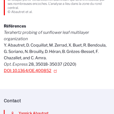
ses nombreuses encoches. L’analyse a lieu dans la zone du rond
central.
© Abautret et al.
Références
Terahertz probing of sunflower leaf multilayer
organization
Y. Abautret, D. Coquillat, M. Zerrad, X. Buet, R. Bendoula,
G. Soriano, N. Brouilly, D. Héran, B. Grèzes-Besset, F.
Chazallet, and C. Amra.
Opt. Express
28, 35018-35037 (2020)
DOI: 10.1364/OE.400852
Contact
Yannick Abautret