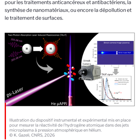
pour les traitements anticancéreux et antibactériens, la
synthèse de nanomatériaux, ou encore la d
é
pollution et
le traitement de surfaces.
Illustration du dispositif instrumental et expérimental mis en place
pour mesurer la réactivité de l'hydrogène atomique dans des jets
microplasma à pression atmosphérique en hélium.
© K. Gazeli, CNRS, 2026