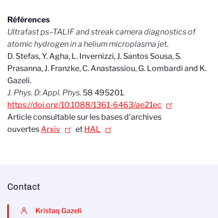
Références
Ultrafast ps–TALIF and streak camera diagnostics of
atomic hydrogen in a helium microplasma jet
.
D. Stefas, Y. Agha, L. Invernizzi, J. Santos Sousa, S.
Prasanna, J. Franzke, C. Anastassiou, G. Lombardi and K.
Gazeli.
J. Phys. D: Appl. Phys.
58 495201.
https://doi.org/10.1088/1361-6463/ae21ec
Article consultable sur les bases d’archives
ouvertes
Arxiv
et
HAL
Contact
Kristaq Gazeli