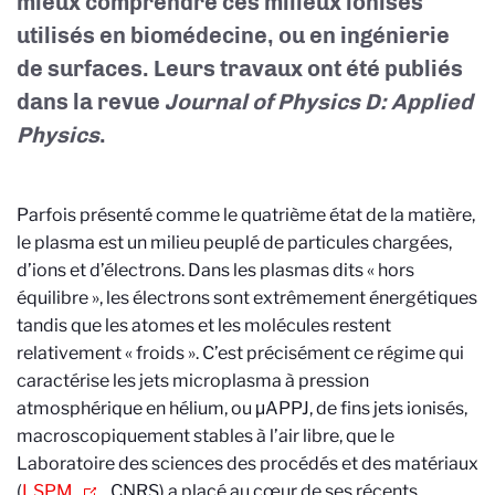
mieux comprendre ces milieux ionisés
utilisés en biomédecine, ou en ingénierie
de surfaces. Leurs travaux ont été publiés
dans la revue
Journal of Physics D: Applied
Physics
.
Parfois présenté comme le quatrième état de la matière,
le plasma est un milieu peuplé de particules chargées,
d’ions et d’électrons. Dans les plasmas dits «
hors
é
quilibre
»
, les
é
lectrons sont extr
ê
mement
é
nerg
é
tiques
tandis que les atomes et les molécules restent
relativement
«
froids
»
. C
’
est pr
é
cis
é
ment ce r
é
gime qui
caract
é
rise les jets microplasma
à
pression
atmosph
é
rique en h
é
lium, ou
μ
APPJ, de fins jets ionis
é
s,
macroscopiquement stables
à
l
’
air libre, que le
Laboratoire des sciences des procédés et des matériaux
(
LSPM
, CNRS)
a placé au cœur de ses récents