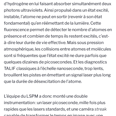
d’hydrogène en lui faisant absorber simultanément deux
photons ultraviolets. Ainsi propulsé dans un état excité,
instable, l’atome ne peut en sortir (revenir à son état
fondamental) qu’en réémettant de la lumière. Cette
fluorescence permet de détecter le nombre d
’
atomes en
présence et combien de temps ils restent excit
é
s, c’est-
à-dire leur durée de vie effective. Mais sous pression
atmosphérique, les collisions entre atomes et molécules
sont si fréquentes que l’état excité ne dure parfois que
quelques dizaines de picosecondes. Et les diagnostics
TALIF classiques à l’échelle nanoseconde, trop lents,
brouillent les pistes en émettant un signal laser plus long
que la durée de désexcitation de l
’
atome.
L’équipe du LSPM a donc monté une double
instrumentation : un laser picoseconde, mille fois plus
rapides que les lasers standards, et une caméra
streak
capable de transformer le temps en image avec une