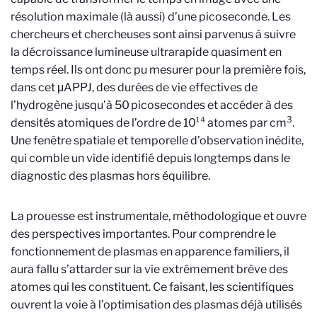
résolution maximale (là aussi) d’une picoseconde. Les
chercheurs et chercheuses sont ainsi parvenus à suivre
la décroissance lumineuse ultrarapide quasiment en
temps réel. Ils ont donc pu mesurer pour la première fois,
dans cet
μ
APPJ, des durées de vie effectives de
l’hydrogène jusqu’à 50
picosecondes et acc
é
der
à
des
3
densit
é
s atomiques de l
’
ordre de 10
¹⁴
atomes par cm
.
Une fen
ê
tre spatiale et temporelle d’observation in
é
dite,
qui comble un vide identifi
é
depuis longtemps dans le
diagnostic des plasmas hors
é
quilibre.
La prouesse est instrumentale, méthodologique et ouvre
des perspectives importantes. Pour comprendre le
fonctionnement de plasmas en apparence familiers, il
aura fallu s’attarder sur la vie extrêmement brève des
atomes qui les constituent. Ce faisant, les scientifiques
ouvrent la voie à l’optimisation des plasmas déjà utilisés