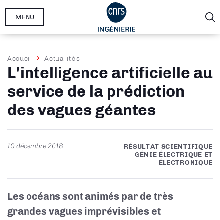
Aller
MENU
au
contenu
principal
Fil
Accueil
Actualités
L'intelligence artificielle au
d'Ariane
service de la prédiction
des vagues géantes
10 décembre 2018
RÉSULTAT SCIENTIFIQUE
GÉNIE ÉLECTRIQUE ET
ÉLECTRONIQUE
Les océans sont animés par de très
grandes vagues imprévisibles et