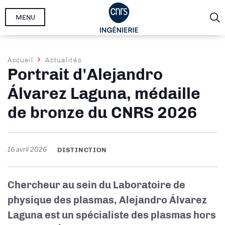
Aller
MENU
au
contenu
principal
Fil
Accueil
Actualités
Portrait d'Alejandro
d'Ariane
Álvarez Laguna, médaille
de bronze du CNRS 2026
16 avril 2026
DISTINCTION
Chercheur au sein du Laboratoire de
physique des plasmas, Alejandro Álvarez
Laguna est un spécialiste des plasmas hors