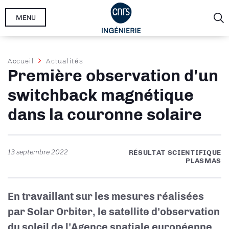
Aller
MENU
au
contenu
principal
Fil
Accueil
Actualités
Première observation d'un
d'Ariane
switchback magnétique
dans la couronne solaire
13 septembre 2022
RÉSULTAT SCIENTIFIQUE
PLASMAS
En travaillant sur les mesures réalisées
par Solar Orbiter, le satellite d'observation
du soleil de l'Agence spatiale européenne,