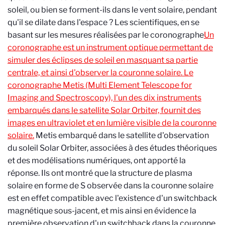
soleil, ou bien se forment-ils dans le vent solaire, pendant
qu'il se dilate dans l'espace ? Les scientifiques, en se
basant sur les mesures réalisées par le coronographe
Un
coronographe est un instrument optique permettant de
simuler des éclipses de soleil en masquant sa partie
centrale, et ainsi d'observer la couronne solaire. Le
coronographe Metis (Multi Element Telescope for
Imaging and Spectroscopy), l'un des dix instruments
embarqués dans le satellite Solar Orbiter, fournit des
images en ultraviolet et en lumière visible de la couronne
solaire.
Metis embarqué dans le satellite d'observation
du soleil Solar Orbiter, associées à des études théoriques
et des modélisations numériques, ont apporté la
réponse. Ils ont montré que la structure de plasma
solaire en forme de S observée dans la couronne solaire
est en effet compatible avec l'existence d'un switchback
magnétique sous-jacent, et mis ainsi en évidence la
première observation d'un switchback dans la couronne