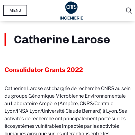
Aller
MENU
au
contenu
principal
Catherine Larose
Consolidator Grants
2022
Catherine Larose est chargée de recherche CNRS au sein
du groupe Génomique Microbienne Environnementale
au Laboratoire Ampère (Ampère, CNRS/Centrale
Lyon/INSA Lyon/Université Claude Bernard)
à Lyon. Ses
activités de recherche ont principalement porté sur les
écosystèmes vulnérables impactés par les activités
humaines ainsi que sur les interactions entre les