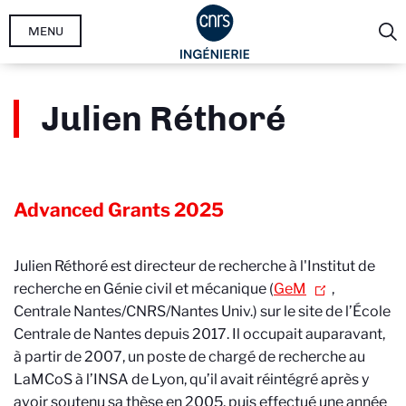
Aller
MENU
au
contenu
principal
Julien Réthoré
Advanced Grants
2025
Julien Réthoré est directeur de recherche à l'
Institut de
recherche en Génie civil et mécanique (
GeM
,
Centrale Nantes/CNRS/Nantes Univ.)
sur le site de l’École
Centrale de Nantes depuis 2017. Il occupait auparavant,
à partir de 2007, un poste de chargé de recherche au
LaMCoS à l’INSA de Lyon, qu’il avait réintégré après y
avoir soutenu sa thèse en 2005, puis effectué une année