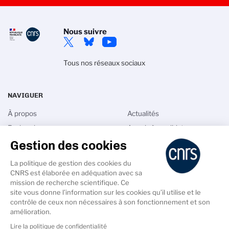
Nous suivre
Tous nos réseaux sociaux
NAVIGUER
À propos
Actualités
Recherche
Appels à candidature
Gestion des cookies
Innovation
Librairie
International
Annuaires
La politique de gestion des cookies du
Talents
Intranet
CNRS est élaborée en adéquation avec sa
mission de recherche scientifique. Ce
site vous donne l’information sur les cookies qu’il utilise et le
contrôle de ceux non nécessaires à son fonctionnement et son
amélioration.
Lire la politique de confidentialité