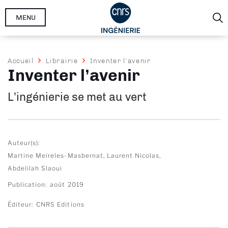
Aller
MENU
au
contenu
principal
Fil
Accueil
Librairie
Inventer l’avenir
Inventer l’avenir
d'Ariane
L’ingénierie se met au vert
Auteur(s)
Martine Meireles-Masbernat,
Laurent Nicolas,
Abdelilah Slaoui
Publication
août 2019
Éditeur
CNRS Editions